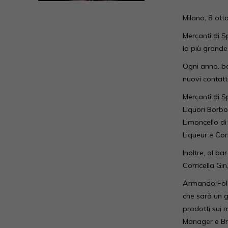
Milano, 8 ot
Mercanti di S
la più grande
Ogni anno, bar
nuovi contatt
Mercanti di S
Liquori Borbo
Limoncello di
Liqueur e Cor
Inoltre, al b
Corricella Gi
Armando Folla
che sarà un g
prodotti sui 
Manager e Bra