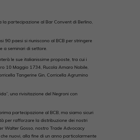
a la partecipazione al Bar Convent di Berlino,
uasi 90 paesi si riuniscono al BCB per stringere
e a seminari di settore.
rà le sue italianissime proposte, tra cui i
Amaro 10 Maggio 1734, Rucola Amaro Nobile,
rricella Tangerine Gin, Corricella Agrumino
ida”, una rivisitazione del Negroni con
 prima partecipazione al BCB, ma siamo sicuri
per rafforzare la distribuzione dei nostri
a per Walter Gosso, nostro Trade Advocacy
 che nuovi, alla fine di un anno particolarmente