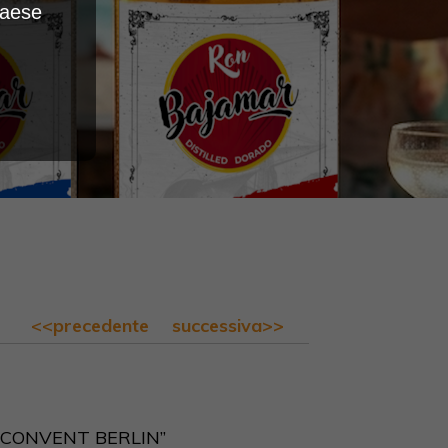
Paese
<<precedente
successiva>>
R CONVENT BERLIN”