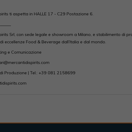
pirits ti aspetta in HALLE 17 - C29 Postazione 6.
______
pirits Srl, con sede legale e showroom a Milano, e stabilimento di p
 di eccellenze Food & Beverage dall’Italia e dal mondo.
eting e Comunicazione
ari@mercantidispirits.com
 di Produzione | Tel.: +39 081 2158699
dispirits.com