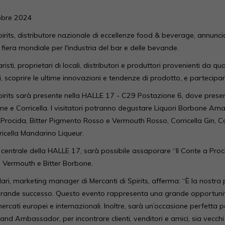
tobre 2024
pirits, distributore nazionale di eccellenze food & beverage, annunci
 fiera mondiale per l'industria del bar e delle bevande.
isti, proprietari di locali, distributori e produttori provenienti da q
i, scoprire le ultime innovazioni e tendenze di prodotto, e partecipar
pirits sarà presente nella HALLE 17 - C29 Postazione 6, dove presente
ne e Corricella. I visitatori potranno degustare Liquori Borbone 
 Procida, Bitter Pigmento Rosso e Vermouth Rosso, Corricella Gin, Co
ricella Mandarino Liqueur.
ar centrale della HALLE 17, sarà possibile assaporare “Il Conte a Proc
n, Vermouth e Bitter Borbone.
ri, marketing manager di Mercanti di Spirits, afferma: “È la nostra
rande successo. Questo evento rappresenta una grande opportunità 
mercati europei e internazionali. Inoltre, sarà un’occasione perfett
nd Ambassador, per incontrare clienti, venditori e amici, sia vecchi