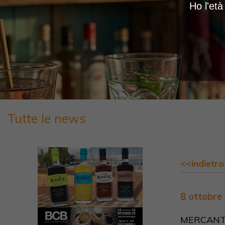
Ho l'et
Tutte le news
<<indietro
8 ottobre
MERCANTI