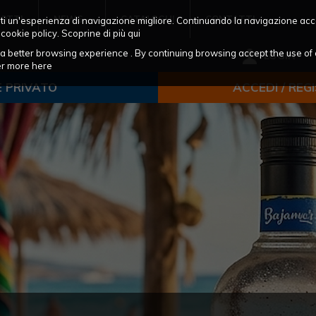
OTTI
NEWS
CATALOGHI
CONTATTI
frirti un'esperienza di navigazione migliore. Continuando la navigazione acc
 cookie policy. Scoprine di più
qui
ou a better browsing experience . By continuing browsing accept the use of 
LOGIN
ver more
here
E PRIVATO
ACCEDI / REG