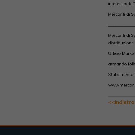
interessante.”
Mercanti di S
____________
Mercanti di S
distribuzione
Ufficio Mark
armando.foll
Stabilimento
www.mercanti
<<indietro