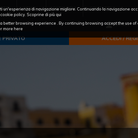
OTTI
NEWS
CATALOGHI
CONTATTI
frirti un'esperienza di navigazione migliore. Continuando la navigazione acc
 cookie policy. Scoprine di più
qui
ou a better browsing experience . By continuing browsing accept the use of 
LOGIN
ver more
here
E PRIVATO
ACCEDI / REG