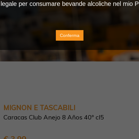
à legale per consumare bevande alcoliche nel mio 
Conferma
MIGNON E TASCABILI
Caracas Club Anejo 8 Años 40° cl5
€ 3,99