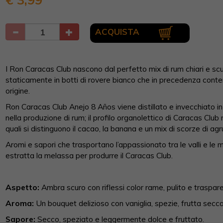
ACQUISTA
I Ron Caracas Club nascono dal perfetto mix di rum chiari e scu
staticamente in botti di rovere bianco che in precedenza cont
origine.
Ron Caracas Club Anejo 8 Años viene distillato e invecchiato i
nella produzione di rum; il profilo organolettico di Caracas Club 
quali si distinguono il cacao, la banana e un mix di scorze di agr
Aromi e sapori che trasportano l’appassionato tra le valli e le
estratta la melassa per produrre il Caracas Club.
Aspetto:
Ambra scuro con riflessi color rame, pulito e traspar
Aroma:
Un bouquet delizioso con vaniglia, spezie, frutta secc
Sapore:
Secco, speziato e leggermente dolce e fruttato.