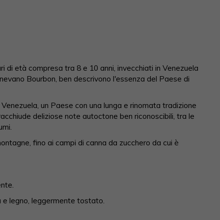
ri di età compresa tra 8 e 10 anni, invecchiati in Venezuela
enevano Bourbon, ben descrivono l'essenza del Paese di
n Venezuela, un Paese con una lunga e rinomata tradizione
racchiude deliziose note autoctone ben riconoscibili, tra le
umi.
 montagne, fino ai campi di canna da zucchero da cui è
ente.
a e legno, leggermente tostato.