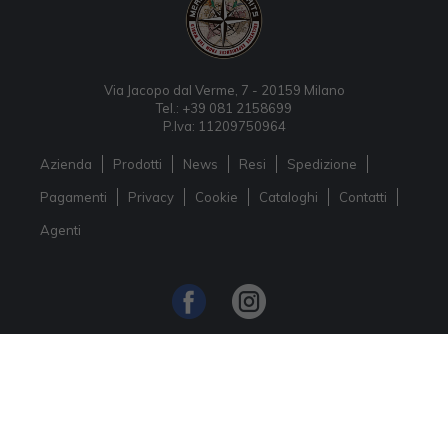
Via Jacopo dal Verme, 7 - 20159 Milano
Tel.: +39 081 2158699
P.Iva: 11209750964
Azienda
Prodotti
News
Resi
Spedizione
Pagamenti
Privacy
Cookie
Cataloghi
Contatti
Agenti