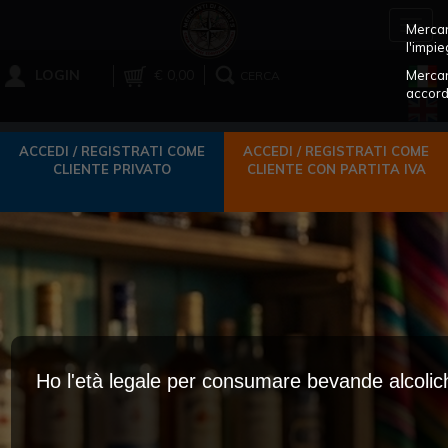
Toggl
Mercant
navig
l'impie
LOGIN
€ 0,00
Mercan
CERCA
accord
ACCEDI / REGISTRATI COME
ACCEDI / REGISTRATI COME
CLIENTE PRIVATO
CLIENTE CON PARTITA IVA
Ho l'età legale per consumare bevande alcoli