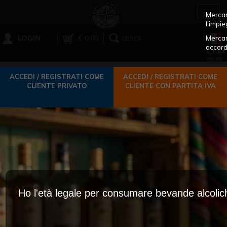
Toggl
Mercant
navig
l'impie
LOGIN
€ 0,00
Mercan
CERCA
accord
ACCEDI / REGISTRATI COME
ACCEDI / REGISTRATI COME
CLIENTE PRIVATO
CLIENTE CON PARTITA IVA
Ho l'età legale per consumare bevande alcoli